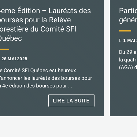
4eme Édition – Lauréats des
Parti
bourses pour la Relève
génér
forestière du Comité SFI
Québec
1 MAI 
Du 29 a
la quat
26 MAI 2025
(AGA) de
e Comité SFI Québec est heureux
’annoncer les lauréats des bourses pour
a 4e édition des bourses pour ...
LIRE LA SUITE