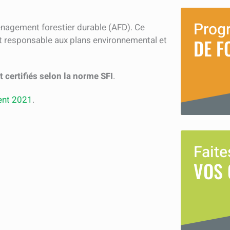
h
e
Prog
agement forestier durable (AFD). Ce
r
 responsable aux plans environnemental et
DE F
c
h
e
 certifiés selon la norme SFI
.
r
ent 2021
.
Faite
VOS