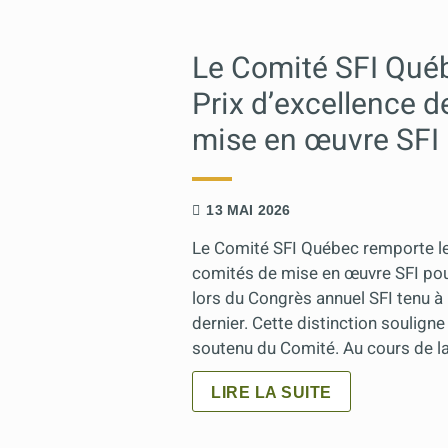
 le
de
s
é remis
ai